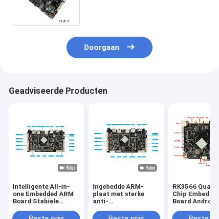
Ethernet 1000M 4G Hexa-Core
2K EDP
Doorgaan
Geadviseerde Producten
Intelligente All-in-
Ingebedde ARM-
RK3566 Quad-
one Embedded ARM
plaat met sterke
Chip Embedde
Board Stabiele
anti-
Board Android
prestaties voor LCD-
elektromagnetische
Systeem Rijke
displayapparaat
interferentie en
Interfaces Sta
Beste prijs
Beste prijs
Beste pri