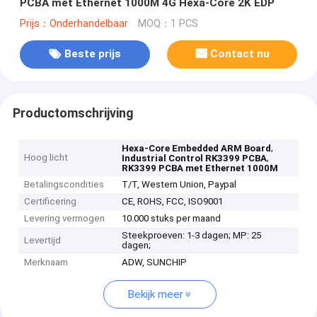
PCBA met Ethernet 1000M 4G Hexa-Core 2K EDP
Prijs：Onderhandelbaar
MOQ：1 PCS
Beste prijs
Contact nu
Productomschrijving
,
Hexa-Core Embedded ARM Board
Hoog licht
,
Industrial Control RK3399 PCBA
RK3399 PCBA met Ethernet 1000M
Betalingscondities
T/T, Western Union, Paypal
Certificering
CE, ROHS, FCC, ISO9001
Levering vermogen
10.000 stuks per maand
Steekproeven: 1-3 dagen; MP: 25
Levertijd
dagen;
Merknaam
ADW, SUNCHIP
Bekijk meer