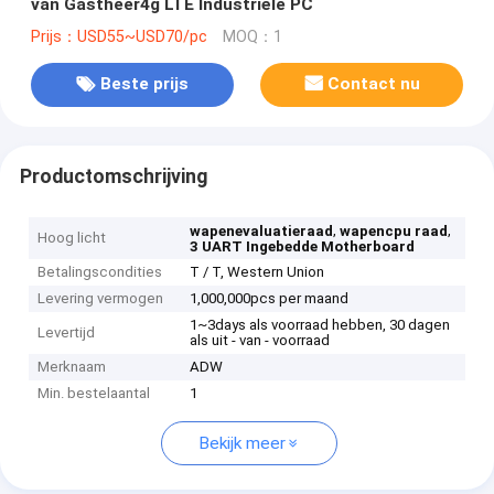
van Gastheer4g LTE Industriële PC
Prijs：USD55~USD70/pc
MOQ：1
Beste prijs
Contact nu
Productomschrijving
,
,
wapenevaluatieraad
wapencpu raad
Hoog licht
3 UART Ingebedde Motherboard
Betalingscondities
T / T, Western Union
Levering vermogen
1,000,000pcs per maand
1~3days als voorraad hebben, 30 dagen
Levertijd
als uit - van - voorraad
Merknaam
ADW
Min. bestelaantal
1
Bekijk meer