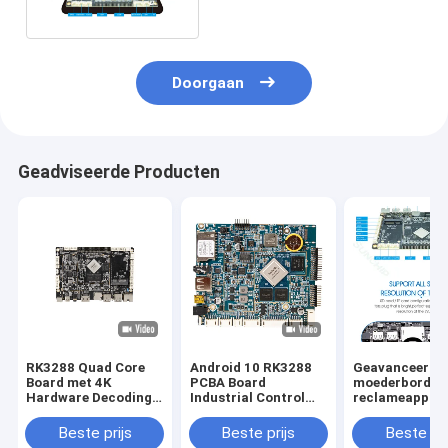
Gastheer4g LTE Industriële
PC
Doorgaan
Geadviseerde Producten
RK3288 Quad Core
Android 10 RK3288
Geavanceerd
Board met 4K
PCBA Board
moederbord v
Hardware Decoding
Industrial Control
reclameappar
Industrial All-in-One
Development
Bluetooth 5.2 
PCBA met Android-
Moederbord voor
Ethernet-
Beste prijs
Beste prijs
Beste pri
systeem
kiosk
ondersteuning