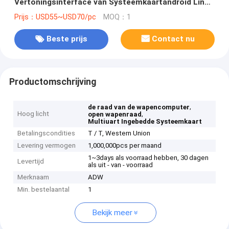
Vertoningsinterface van Systeemkaartandroid Linux
OS
Prijs：USD55~USD70/pc
MOQ：1
Beste prijs
Contact nu
Productomschrijving
,
de raad van de wapencomputer
Hoog licht
,
open wapenraad
Multiuart Ingebedde Systeemkaart
Betalingscondities
T / T, Western Union
Levering vermogen
1,000,000pcs per maand
1~3days als voorraad hebben, 30 dagen
Levertijd
als uit - van - voorraad
Merknaam
ADW
Min. bestelaantal
1
Bekijk meer