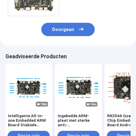
Vertoningsinterface van
Systeemkaartandroid Linux
OS
Doorgaan
Geadviseerde Producten
Intelligente All-in-
Ingebedde ARM-
RK3566 Quad-
one Embedded ARM
plaat met sterke
Chip Embedde
Board Stabiele
anti-
Board Android
prestaties voor LCD-
elektromagnetische
Systeem Rijke
displayapparaat
interferentie en
Interfaces Sta
Beste prijs
Beste prijs
Beste pri