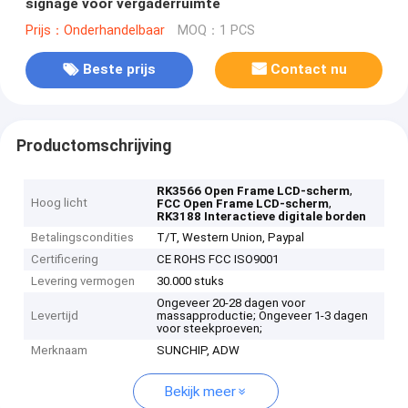
signage voor vergaderruimte
Prijs：Onderhandelbaar
MOQ：1 PCS
Beste prijs
Contact nu
Productomschrijving
,
RK3566 Open Frame LCD-scherm
Hoog licht
,
FCC Open Frame LCD-scherm
RK3188 Interactieve digitale borden
Betalingscondities
T/T, Western Union, Paypal
Certificering
CE ROHS FCC ISO9001
Levering vermogen
30.000 stuks
Ongeveer 20-28 dagen voor
Levertijd
massapproductie; Ongeveer 1-3 dagen
voor steekproeven;
Merknaam
SUNCHIP, ADW
Bekijk meer