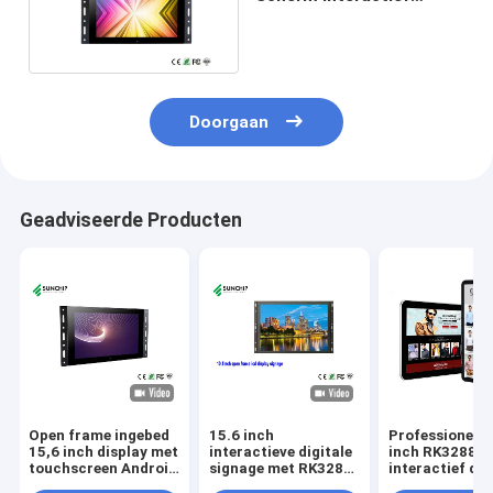
digitaal signage voor
vergaderruimte
Doorgaan
Geadviseerde Producten
Open frame ingebed
15.6 inch
Professionele 
15,6 inch display met
interactieve digitale
inch RK3288
touchscreen Android
signage met RK3288
interactief dig
digitale signage
Quad-Core CPU
signage touch