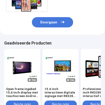
Reclame Display
Doorgaan
Geadviseerde Producten
Open frame ingebed
15.6 inch
Professionele 
15,6 inch display met
interactieve digitale
inch RK3288
touchscreen Android
signage met RK3288
interactief dig
digitale signage
Quad-Core CPU
signage touch
display
display Androi
Beste prijs
Beste prijs
Beste pri