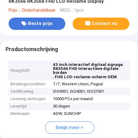
RK3566 RK3568 FHD LCD Reclame Display
Prijs：Onderhandelbaar
MOQ：1pcs
Beste prijs
Contact nu
Productomschrijving
,
43 inch interactief digitaal signage
RK3566 FHD Interactieve digitale
Hoog licht
borden
,
FHD LCD-reclame-scherm OEM
Betalingscondities
T/T, Western Union, Paypal
Certificering
ISO9001, ISO4001, ISO27001
Levering vermogen
10000 PCs per maand
Levertijd
30 dagen
Merknaam
ADW, SUNCHIP
Bekijk meer