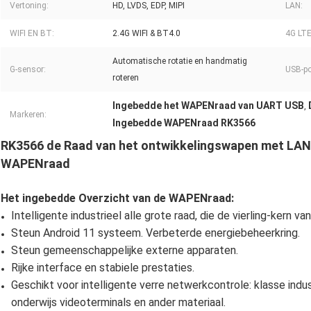
Vertoning:
HD, LVDS, EDP, MIPI
LAN:
WIFI EN BT:
2.4G WIFI & BT4.0
4G LTE
Automatische rotatie en handmatig
G-sensor:
USB-po
roteren
Ingebedde het WAPENraad van UART USB
,
Markeren:
Ingebedde WAPENraad RK3566
RK3566 de Raad van het ontwikkelingswapen met LAN
WAPENraad
Het ingebedde Overzicht van de WAPENraad:
Intelligente industrieel alle grote raad, die de vierling-kern
Steun Android 11 systeem. Verbeterde energiebeheerkring.
Steun gemeenschappelijke externe apparaten.
Rijke interface en stabiele prestaties.
Geschikt voor intelligente verre netwerkcontrole: klasse ind
onderwijs videoterminals en ander materiaal.