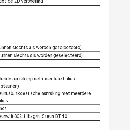
ies de 2D versnelling
unnen slechts als worden geselecteerd)
unnen slechts als worden geselecteerd)
dende aanraking met meerdere balies,
 steunen)
teunusb, akoestische aanraking met meerdere
lies.
net.
eunwifi 802.11b/g/n. Steun BT4.0