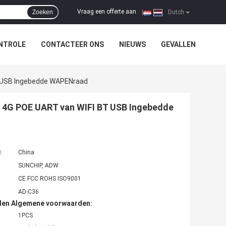
Vraag een offerte aan
Zoeken
|
Dutch
NTROLE
CONTACTEER ONS
NIEUWS
GEVALLEN
T USB Ingebedde WAPENraad
 4G POE UART van WIFI BT USB Ingebedde
t:
China
SUNCHIP, ADW
CE FCC ROHS ISO9001
AD-C36
den Algemene voorwaarden:
1PCS