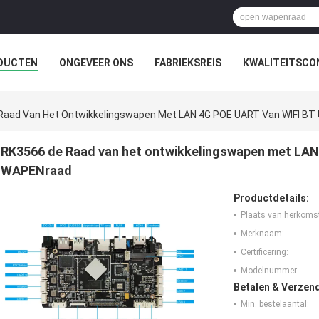
DUCTEN
ONGEVEER ONS
FABRIEKSREIS
KWALITEITSCO
Raad Van Het Ontwikkelingswapen Met LAN 4G POE UART Van WIFI B
RK3566 de Raad van het ontwikkelingswapen met LAN
WAPENraad
Productdetails:
Plaats van herkoms
Merknaam:
Certificering:
Modelnummer:
Betalen & Verzen
Min. bestelaantal: