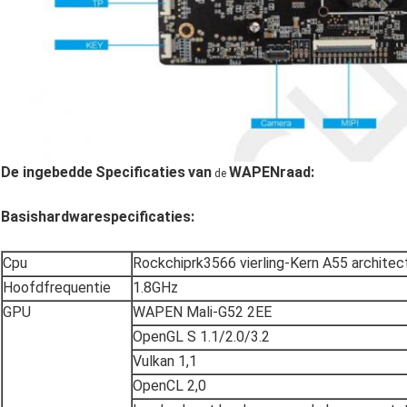
De ingebedde
Specificaties
van
WAPENraad
:
de
Basishardwarespecificaties:
Cpu
Rockchiprk3566 vierling-Kern A55 architec
Hoofdfrequentie
1.8GHz
GPU
WAPEN Mali-G52 2EE
OpenGL S 1.1/2.0/3.2
Vulkan 1,1
OpenCL 2,0