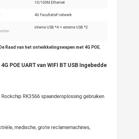
10/100M Ethernet
:
4G Facultatief netwerk
interne USB *4 + externe USB *2
orten:
De Raad van het ontwikkelingswapen met 4G POE
,
 4G POE UART van WIFI BT USB Ingebedde
 van Rockchip RK3566 spaanderoplossing gebruiken.
ustriële, medische, grote reclamemachines,