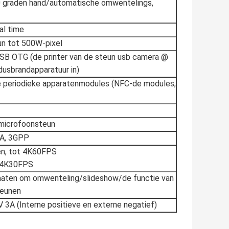
70 graden hand/automatische omwentelings,
al time
un tot 500W-pixel
B OTG (de printer van de steun usb camera @
dusbrandapparatuur in)
ne periodieke apparatenmodules (NFC-de modules,
 microfoonsteun
4A, 3GPP
en, tot 4K60FPS
t 4K30FPS
aten om omwenteling/slideshow/de functie van
teunen
3A (Interne positieve en externe negatief)