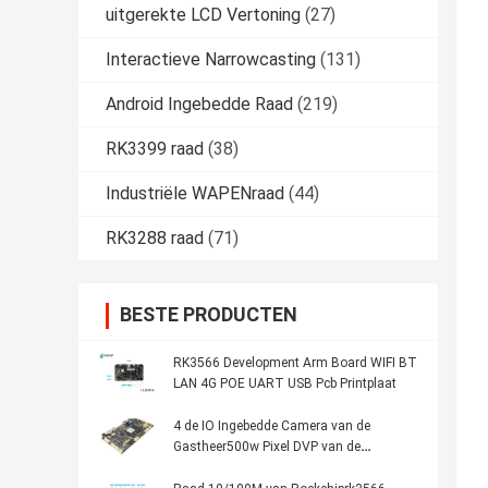
uitgerekte LCD Vertoning
(27)
Interactieve Narrowcasting
(131)
Android Ingebedde Raad
(219)
RK3399 raad
(38)
Industriële WAPENraad
(44)
RK3288 raad
(71)
BESTE PRODUCTEN
RK3566 Development Arm Board WIFI BT
LAN 4G POE UART USB Pcb Printplaat
4 de IO Ingebedde Camera van de
Gastheer500w Pixel DVP van de
WAPENraad 1GB DDR3 8GB EMMc LVDS