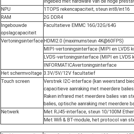
Ingebed met hardware van de hoge prestat
NPU
1TOPS rekencapaciteit, steun int8/int16
RAM
2G DDR4
Ingebouwde
Facultatieve EMMC 16G/32G/64G
opslagcapaciteit
Vertoningsinterface
HDMI2.0 (maximumsteun 4K@60FPS)
MIPI-vertoningsinterface (MIPI en LVDS k
LVDS-vertoningsinterface (MIPI en LVDS k
INFORMATICAvertoningsinterface
Het schermvoltage
3.3V/5V/12V facultatief
Touch screen
Verstrek I2C-interface (kan weerstand bie
capacitieve aanraking met meerdere balies
Raken infrared met meerdere balies van s
balies, optische aanraking met meerdere ba
Netwerk
Met RJ45-interface, steun 10/100M Ether
Met Wifi & BT-module, het protocol van st