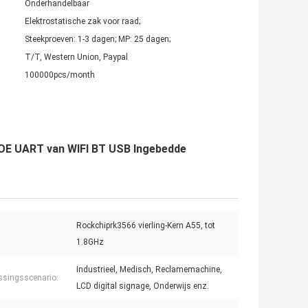
Onderhandelbaar
Elektrostatische zak voor raad;
Steekproeven: 1-3 dagen; MP: 25 dagen;
T/T, Western Union, Paypal
100000pcs/month
OE UART van WIFI BT USB Ingebedde
Rockchiprk3566 vierling-Kern A55, tot
1.8GHz
Industrieel, Medisch, Reclamemachine,
singsscenario:
LCD digital signage, Onderwijs enz.