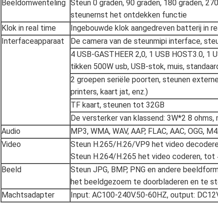
Beeldomwenteling
Steun 0 graden, 90 graden, 180 graden, 2
steunernst het ontdekken functie
Klok in real time
Ingebouwde klok aangedreven batterij in re
Interfaceapparaat
De camera van de steunmipi interface, ste
4 USB-GASTHEER 2,0, 1 USB HOST3.0, 1 US
tikken 500W usb, USB-stok, muis, standaar
2 groepen seriële poorten, steunen exter
printers, kaart jat, enz.)
TF kaart, steunen tot 32GB
De versterker van klassend: 3W*2 8 ohms,
Audio
MP3, WMA, WAV, AAP, FLAC, AAC, OGG, M
Video
Steun H.265/H.26/VP9 het video decoder
Steun H.264/H.265 het video coderen, to
Beeld
Steun JPG, BMP, PNG en andere beeldform
het beeldgezoem te doorbladeren en te s
Machtsadapter
Input: AC100-240V.50-60HZ, output: DC12V 