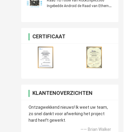
USB
Raad 10/100M van Rockchiprk3566
Ingebedde Android de Raad van Ethernet
4K Media Player
CERTIFICAAT
KLANTENOVERZICHTEN
Ontzagwekkend nieuws! Ik weet uw team,
zo snel dankt voor afwerking het project
hard heeft gewerkt.
—— Brian Walker