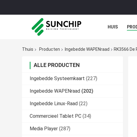
HUIS
PRO
GALERIJ
Thuis
Producten
Ingebedde WAPENraad
RK3566 De 
ALLE PRODUCTEN
Ingebedde Systeemkaart
(227)
Ingebedde WAPENraad
(202)
Ingebedde Linux-Raad
(22)
Commercieel Tablet PC
(34)
Media Player
(287)