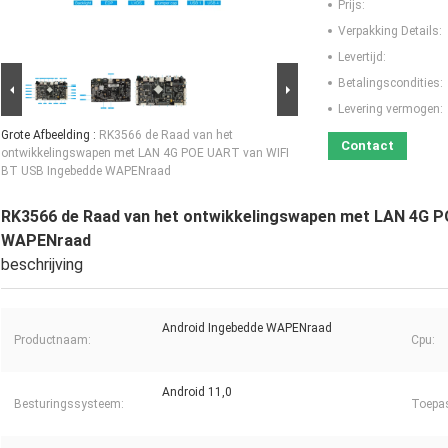
Prijs:
Verpakking Details:
Levertijd:
Betalingscondities:
Levering vermogen:
Grote Afbeelding :
RK3566 de Raad van het
Contact
ontwikkelingswapen met LAN 4G POE UART van WIFI
BT USB Ingebedde WAPENraad
RK3566 de Raad van het ontwikkelingswapen met LAN 4G P
WAPENraad
beschrijving
Android Ingebedde WAPENraad
Productnaam:
Cpu:
Android 11,0
Besturingssysteem:
Toepas