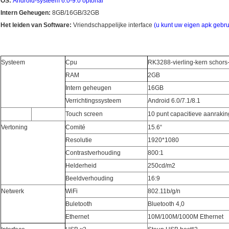
OS:
Android-systeem 6.0-9.0 optonal
Intern Geheugen:
8GB/16GB/32GB
Het leiden van Software:
Vriendschappelijke interface
(
u kunt uw eigen apk gebr
Systeem
Cpu
RK3288-vierling-kern schor
RAM
2GB
Intern geheugen
16GB
Verrichtingssysteem
Android 6.0/7.1/8.1
Touch screen
10 punt capacitieve aanrakin
Vertoning
Comité
15.6“
Resolutie
1920*1080
Contrastverhouding
800:1
Helderheid
250cd/m2
Beeldverhouding
16:9
Netwerk
WiFi
802.11b/g/n
Buletooth
Bluetooth 4,0
Ethernet
10M/100M/1000M Ethernet