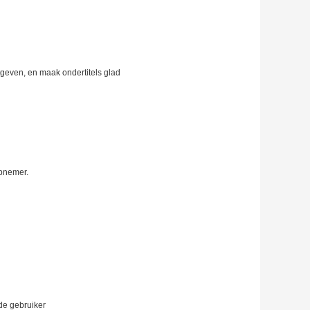
tgeven, en maak ondertitels glad
opnemer.
de gebruiker