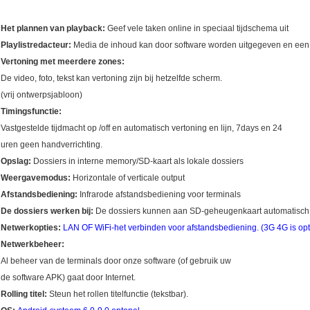
Het plannen van playback:
Geef vele taken online in speciaal tijdschema uit
Playlistredacteur:
Media de inhoud kan door software worden uitgegeven en een 
Vertoning met meerdere zones:
De video, foto, tekst kan vertoning zijn bij hetzelfde scherm.
(vrij ontwerpsjabloon)
Timingsfunctie:
Vastgestelde tijdmacht op /off en automatisch vertoning en lijn, 7days en 24
uren geen handverrichting.
Opslag:
Dossiers in interne memory/SD-kaart als lokale dossiers
Weergavemodus:
Horizontale of verticale output
Afstandsbediening:
Infrarode afstandsbediening voor terminals
De dossiers werken bij:
De dossiers kunnen aan SD-geheugenkaart automatisch 
Netwerkopties:
LAN OF WiFi-het verbinden voor afstandsbediening. (3G 4G is opt
Netwerkbeheer:
Al beheer van de terminals door onze software (of gebruik uw
de software APK) gaat door Internet.
Rolling titel:
Steun het rollen titelfunctie (tekstbar).