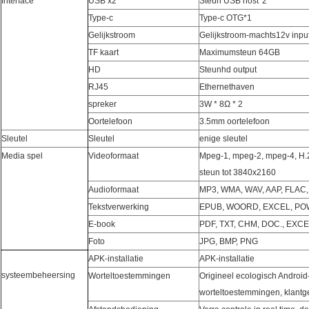
Interface
USB x2
Steun USB host*2
Type-c
Type-c OTG*1
Gelijkstroom
Gelijkstroom-machts12v inpu
TF kaart
Maximumsteun 64GB
HD
Steunhd output
RJ45
Ethernethaven
spreker
3W * 8Ω * 2
Oortelefoon
3.5mm oortelefoon
Sleutel
Sleutel
enige sleutel
Media spel
Videoformaat
Mpeg-1, mpeg-2, mpeg-4, H.2
steun tot 3840x2160
Audioformaat
MP3, WMA, WAV, AAP, FLAC,
Tekstverwerking
EPUB, WOORD, EXCEL, PO
E-book
PDF, TXT, CHM, DOC., EXCE
Foto
JPG, BMP, PNG
APK-installatie
APK-installatie
systeembeheersing
Worteltoestemmingen
Origineel ecologisch Androi
worteltoestemmingen, klantge