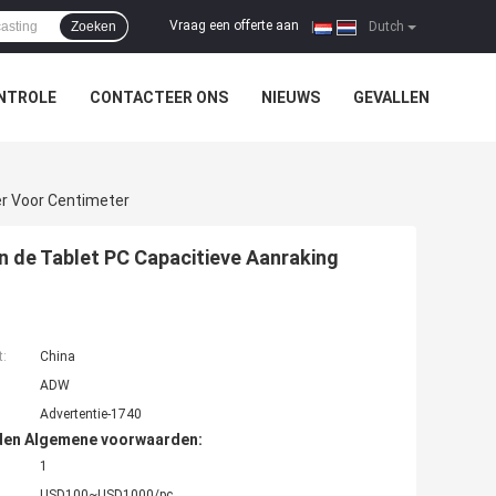
Vraag een offerte aan
Zoeken
|
Dutch
NTROLE
CONTACTEER ONS
NIEUWS
GEVALLEN
er Voor Centimeter
an de Tablet PC Capacitieve Aanraking
t:
China
ADW
Advertentie-1740
den Algemene voorwaarden:
1
USD100~USD1000/pc