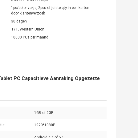
1pc/color vakje, 2pcs of juiste qty in een karton
door klantenverzoek
30 dagen
T/T, Western Union
10000 PCs per maand
e Tablet PC Capacitieve Aanraking Opgezette
1GB of 2GB
tie:
1920*1080P
Android 4,4 of 5,1