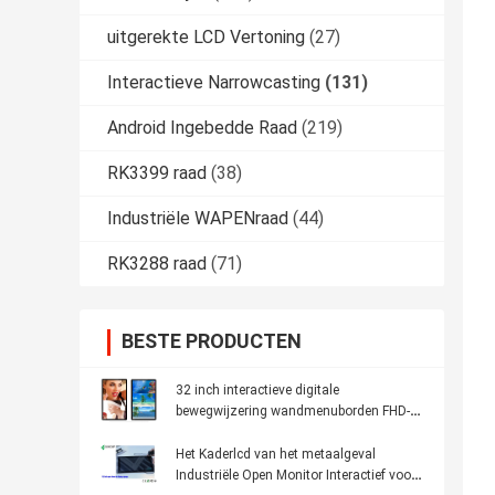
uitgerekte LCD Vertoning
(27)
Interactieve Narrowcasting
(131)
Android Ingebedde Raad
(219)
RK3399 raad
(38)
Industriële WAPENraad
(44)
RK3288 raad
(71)
BESTE PRODUCTEN
32 inch interactieve digitale
bewegwijzering wandmenuborden FHD-
video LCD-scherm IPS
Het Kaderlcd van het metaalgeval
Industriële Open Monitor Interactief voor