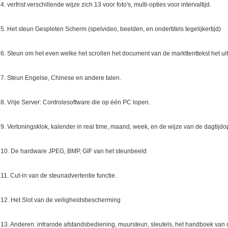
4. verfrist verschillende wijze zich 13 voor foto's, multi-opties voor intervaltijd.
5. Het steun Gespleten Scherm (spelvideo, beelden, en ondertitels tegelijkertijd)
6. Steun om het even welke het scrollen het document van de markttenttekst het ui
7. Steun Engelse, Chinese en andere talen.
8. Vrije Server: Controlesoftware die op één PC lopen.
9. Vertoningsklok, kalender in real time, maand, week, en de wijze van de dagtijd
10. De hardware JPEG, BMP, GIF van het steunbeeld
11. Cut-in van de steunadvertentie functie.
12. Het Slot van de veiligheidsbescherming
13. Anderen: infrarode afstandsbediening, muursteun, sleutels, het handboek van 