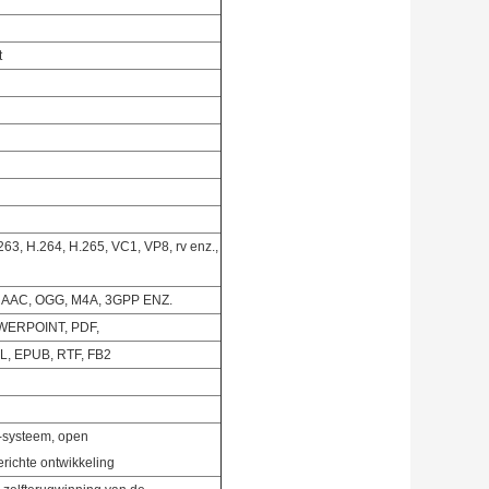
t
63, H.264, H.265, VC1, VP8, rv enz.,
 AAC, OGG, M4A, 3GPP ENZ.
WERPOINT, PDF,
L, EPUB, RTF, FB2
d-systeem, open
richte ontwikkeling