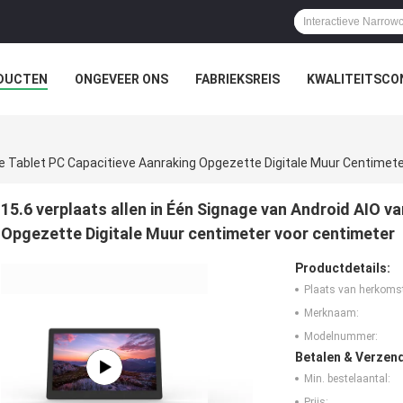
DUCTEN
ONGEVEER ONS
FABRIEKSREIS
KWALITEITSCO
 De Tablet PC Capacitieve Aanraking Opgezette Digitale Muur Centimet
15.6 verplaats allen in Één Signage van Android AIO v
Opgezette Digitale Muur centimeter voor centimeter
Productdetails:
Plaats van herkoms
Merknaam:
Modelnummer:
Betalen & Verzen
Min. bestelaantal:
Prijs: