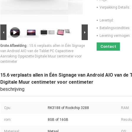
Verpakking Details:
Levertijd:
Betalingscondities:
Levering vermogen:
Grote Afbeelding :
15.6 verplaats allen in Één Signage
Contact
van Android AIO van de Tablet PC Capacitieve
Aanraking Opgezette Digitale Muur centimeter voor
centimeter
15.6 verplaats allen in Één Signage van Android AIO van d
Digitale Muur centimeter voor centimeter
beschrijving
Cpu:
RK3188 of Rockchip 3288
RAM:
rom:
8GB of 16GB
Resolu
Materiaal:
Metaal
OS: