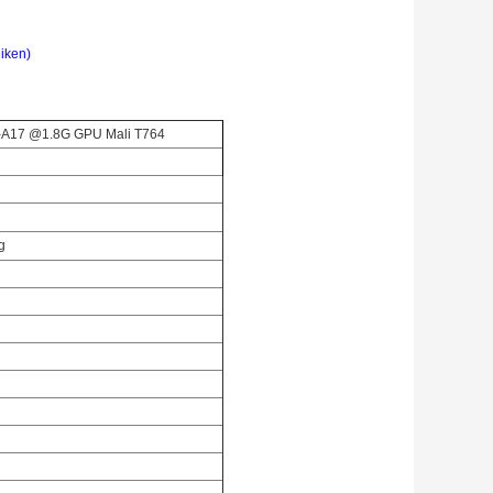
uiken
)
s-A17 @1.8G GPU Mali T764
g