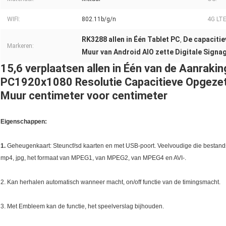
WIFI:
802.11b/g/n
4G LTE
RK3288 allen in Één Tablet PC
De capacitie
,
Markeren:
Muur van Android AIO zette Digitale Signa
15,6 verplaatsen allen in Één van de Aanraki
PC1920x1080 Resolutie Capacitieve Opgezett
Muur centimeter voor centimeter
Eigenschappen:
1.
Geheugenkaart: Steuncf/sd kaarten en met USB-poort. Veelvoudige die bestand
mp4, jpg, het formaat van MPEG1, van MPEG2, van MPEG4 en AVI-.
2. Kan herhalen automatisch wanneer macht, on/off functie van de timingsmacht.
3. Met Embleem kan de functie, het speelverslag bijhouden.