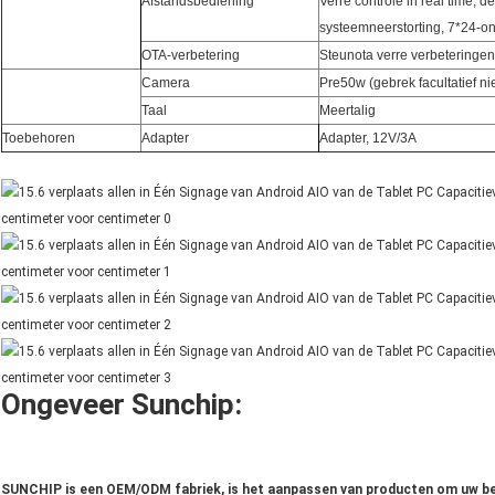
Afstandsbediening
Verre controle in real time, 
systeemneerstorting, 7*24-o
OTA-verbetering
Steunota verre verbeteringen
Camera
Pre50w (gebrek facultatief nie
Taal
Meertalig
Toebehoren
Adapter
Adapter, 12V/3A
Ongeveer Sunchip:
SUNCHIP is een OEM/ODM fabriek, is het aanpassen van producten om uw be