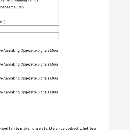
de zelfterugwinning van de
nbeheerde uren
ts,)
hoeften te maken onze sterkte en de opdracht, het team 