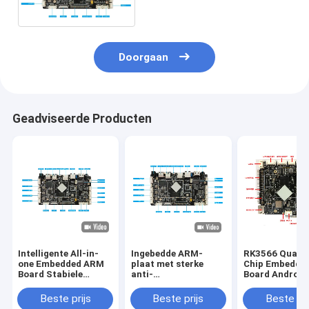
Raadswapen LVDS MIPI
Doorgaan
Geadviseerde Producten
Intelligente All-in-
Ingebedde ARM-
RK3566 Quad-
one Embedded ARM
plaat met sterke
Chip Embedde
Board Stabiele
anti-
Board Android
prestaties voor LCD-
elektromagnetische
Systeem Rijke
displayapparaat
interferentie en
Interfaces Sta
Beste prijs
Beste prijs
Beste pri
compatibiliteit voor
Prestaties Ges