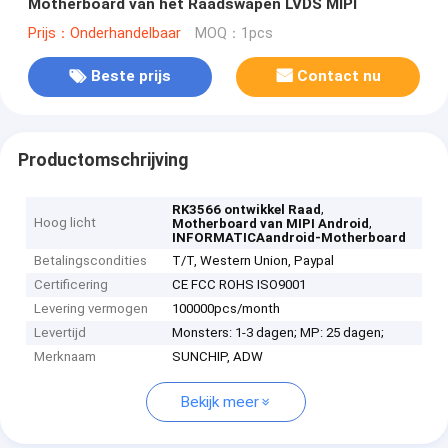
Motherboard van het Raadswapen LVDS MIPI
Prijs：Onderhandelbaar
MOQ：1pcs
Beste prijs
Contact nu
Productomschrijving
,
RK3566 ontwikkel Raad
Hoog licht
,
Motherboard van MIPI Android
INFORMATICAandroid-Motherboard
Betalingscondities
T/T, Western Union, Paypal
Certificering
CE FCC ROHS ISO9001
Levering vermogen
100000pcs/month
Levertijd
Monsters: 1-3 dagen; MP: 25 dagen;
Merknaam
SUNCHIP, ADW
Bekijk meer