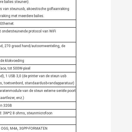
e balies steunen).
es van steunusb, akoestische golfaanraking
raking met meerdere balies.
Ethernet.
t ondersteunende protocol van WiFi
aad, 270 graad hand/autoomwenteling, de
n de klokvoeding
ace, tot 500W-pixel
, 1 USB 3,0 (de printer van de steun usb
s, toetsenbord, standaardusb-randapparatuur)
paratenmodule van de steun externe seriële poort
aartlezer, enz.)
un 32GB
d: 3W*2 8 ohms, steunmicrofoon
C, OGG, M4A, 3GPP-FORMATEN