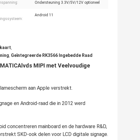
mspanning:
Ondersteuning 3.3V/5V/12V optioneel
Android 11
ingssysteem:
kaart
,
oning
Geïntegreerde RK3566 Ingebedde Raad
,
ORMATICAlvds MIPI met Veelvoudige
eclamescherm aan Apple verstrekt.
signage en Android-raad die in 2012 werd
roid concentreren mainboard en de hardware R&D,
rstrekt SKD-ook delen voor LCD digitale signage.