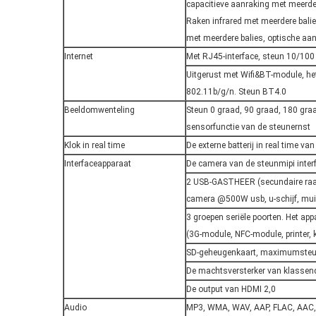
capacitieve aanraking met meerder
Raken infrared met meerdere bali
met meerdere balies, optische aan
Internet
Met RJ45-interface, steun 10/100 
Uitgerust met Wifi&BT-module, he
802.11b/g/n. Steun BT4.0
Beeldomwenteling
Steun 0 graad, 90 graad, 180 gr
sensorfunctie van de steunernst
Klok in real time
De externe batterij in real time va
Interfaceapparaat
De camera van de steunmipi interf
2 USB-GASTHEER (secundaire raad)
camera @500W usb, u-schijf, mui
3 groepen seriële poorten. Het ap
(3G-module, NFC-module, printer, k
SD-geheugenkaart, maximumste
De machtsversterker van klassen
De output van HDMI 2,0
Audio
MP3, WMA, WAV, AAP, FLAC, AA