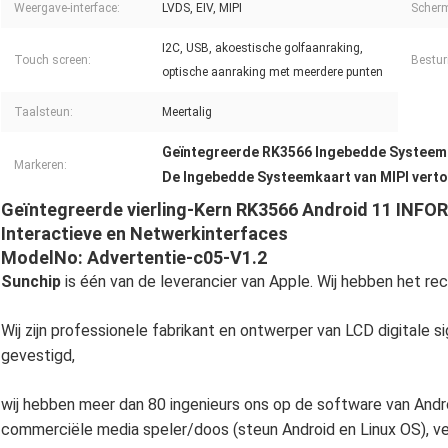
Weergave-interface:
LVDS, EIV, MIPI
Scher
I2C, USB, akoestische golfaanraking,
Touch screen:
Bestur
optische aanraking met meerdere punten
Taalsteun:
Meertalig
Geïntegreerde RK3566 Ingebedde Systeem
Markeren:
De Ingebedde Systeemkaart van MIPI vert
Geïntegreerde vierling-Kern RK3566 Android 11 INF
Interactieve en Netwerkinterfaces
ModelNo: Advertentie-c05-V1.2
Sunchip
is één van de leverancier van Apple. Wij hebben het r
Wij zijn professionele fabrikant en ontwerper van LCD digitale 
gevestigd,
wij hebben meer dan 80 ingenieurs ons op de software van And
commerciële media speler/doos (steun Android en Linux OS), ve