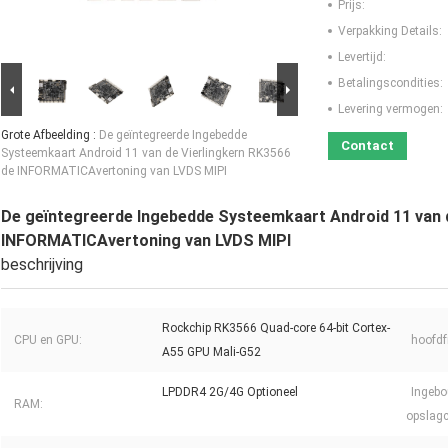
Prijs:
Verpakking Details:
Levertijd:
Betalingscondities:
Levering vermogen:
Grote Afbeelding :
De geïntegreerde Ingebedde
Contact
Systeemkaart Android 11 van de Vierlingkern RK3566
de INFORMATICAvertoning van LVDS MIPI
De geïntegreerde Ingebedde Systeemkaart Android 11 van 
INFORMATICAvertoning van LVDS MIPI
beschrijving
Rockchip RK3566 Quad-core 64-bit Cortex-
CPU en GPU:
hoofdf
A55 GPU Mali-G52
LPDDR4 2G/4G Optioneel
Ingeb
RAM:
opslagc