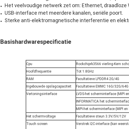
Het veelvoudige netwerk zet om: Ethernet, draadloze W
USB-interface met meerdere kanalen, seriële poort.
Sterke anti-elektromagnetische interferentie en elek
Basishardwarespecificatie
Cpu
Rockchiprk3566 vierling-Kern sch
Hoofdfrequentie
Tot 1.8GHz
RAM
Facultatieve LPDDR4 2G/4G
Ingebouwde opslagcapaciteit
Facultatieve EMMC 16G/32G/64G
Vertoningsinterface
LVDS-het scherminterface (MIPI e
INFORMATICA het scherminterfac
MIPI-het scherminterface (MIPI en
Het schermvoltage
Facultatieve steun 3.3V/5V/12V
Touch screen
Verstrek I2C-interface (kan weers