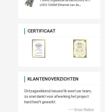
1.8GHz ingebedde de Kernschors A17
LVDS 1000M Ethernet van de
Systeemkaartvierling van Sunchip
CERTIFICAAT
KLANTENOVERZICHTEN
Ontzagwekkend nieuws! Ik weet uw team,
zo snel dankt voor afwerking het project
hard heeft gewerkt.
—— Brian Walker