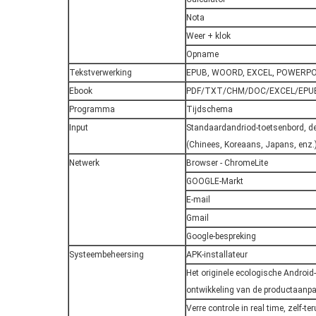
Nota
Weer + klok
Opname
Tekstverwerking
EPUB, WOORD, EXCEL, POWERPO
Ebook
PDF/TXT/CHM/DOC/EXCEL/EPU
Programma
Tijdschema
Input
Standaardandriod-toetsenbord, de
(Chinees, Koreaans, Japans, enz.
Netwerk
Browser - ChromeLite
GOOGLE-Markt
E-mail
Gmail
Google-bespreking
Systeembeheersing
APK-installateur
Het originele ecologische Androi
ontwikkeling van de productaanpa
Verre controle in real time, zelf-