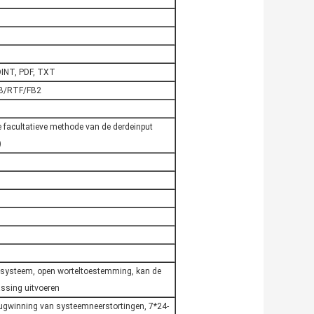
INT, PDF, TXT
B/RTF/FB2
 facultatieve methode van de derdeinput
)
d-systeem, open worteltoestemming, kan de
ssing uitvoeren
terugwinning van systeemneerstortingen, 7*24-