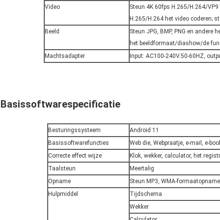
Video
Steun 4K 60fps H.265/H.264/VP9 
H.265/H.264 het video coderen; s
Beeld
Steun JPG, BMP, PNG en andere h
het beeldformaat/diashow/de fun
Machtsadapter
Input: AC100-240V.50-60HZ, outp
Basissoftwarespecificatie
Besturingssysteem
Android 11
Basissoftwarefuncties
Web die, Webpraatje, e-mail, e-b
Correcte effect wijze
Klok, wekker, calculator, het regist
Taalsteun
Meertalig
Opname
Steun MP3, WMA-formaatopname
Hulpmiddel
Tijdschema
Wekker
Calculator