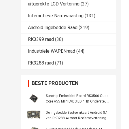
uitgerekte LCD Vertoning
(27)
Interactieve Narrowcasting
(131)
Android Ingebedde Raad
(219)
RK3399 raad
(38)
Industriële WAPENraad
(44)
RK3288 raad
(71)
BESTE PRODUCTEN
Sunchip Embedded Board RK3566 Quad
Core A55 MIPI LVDS EDP HD Ondersteund
voor Kiosk Menu
De Ingebedde Systeemkaart Android 8,1
van RK3288 4k voor Reclamevertoning