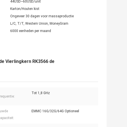
44USD~60USD/unit
Karton/Houten kist
Ongeveer 30 dagen voor massaproductie
L/C, T/T, Western Union, MoneyGram
6000 eenheden per maand
de Vierlingkern RK3566 de
Tot 1,8 GHz
requentie:
ouwde
EMMC 16G/32G/64G Optioneel
apaciteit: