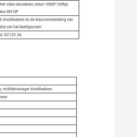
het video decoderen; steun 1080P 100fps
teun 8M ISP
et doorbladeren en de steunomwenteling van
ctie van het beeldgezoem
ut: DC12V 3A
ook, middelmanager doorbladeren
reren