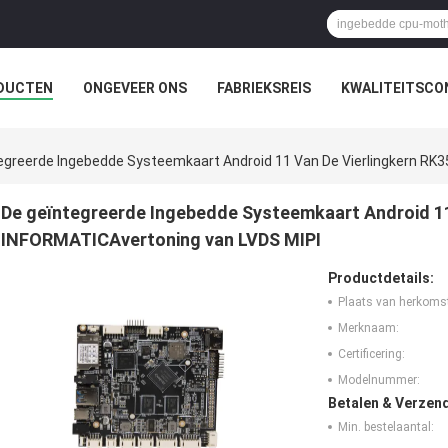
DUCTEN
ONGEVEER ONS
FABRIEKSREIS
KWALITEITSCO
egreerde Ingebedde Systeemkaart Android 11 Van De Vierlingkern RK
De geïntegreerde Ingebedde Systeemkaart Android 11
INFORMATICAvertoning van LVDS MIPI
Productdetails:
Plaats van herkoms
Merknaam:
Certificering:
Modelnummer:
Betalen & Verzen
Min. bestelaantal: