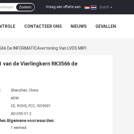
Vraag een offerte aan
Zoeken
|
Dutch
NTROLE
CONTACTEER ONS
NIEUWS
GEVALLEN
3566 De INFORMATICAvertoning Van LVDS MIPI
 van de Vierlingkern RK3566 de
t:
Shenzhen, China
ADW
CE, ROHS, FCC, ISO9001
AD-C05-V1.2
den Algemene voorwaarden:
1 eenheid