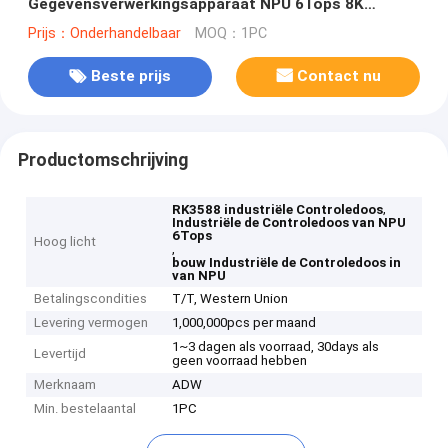
Gegevensverwerkingsapparaat NPU 6Tops 8K
Android 12 RS232 RS485
Prijs：Onderhandelbaar
MOQ：1PC
Beste prijs
Contact nu
Productomschrijving
,
RK3588 industriële Controledoos
Industriële de Controledoos van NPU
6Tops
Hoog licht
,
bouw Industriële de Controledoos in
van NPU
Betalingscondities
T/T, Western Union
Levering vermogen
1,000,000pcs per maand
1~3 dagen als voorraad, 30days als
Levertijd
geen voorraad hebben
Merknaam
ADW
Min. bestelaantal
1PC