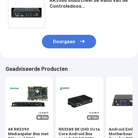
RK3588 industrieel de Rand van de
Controledoos
Gegevensverwerkingsapparaat
NPU 6Tops 8K Android 12 RS232
RS485
Doorgaan
Geadviseerde Producten
4K RK3399
RK3588 8K UHD Octa
Android Embe
Mediaspeler Box met
Core Android Box
Motherboard