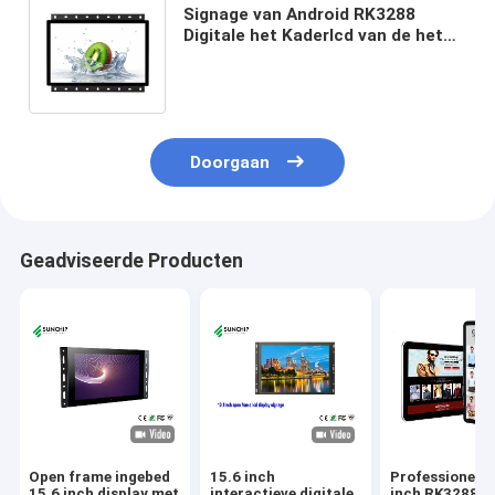
Signage van Android RK3288
Digitale het Kaderlcd van de het
Scherm INFORMATICAlvds
Interface Open Vertoning
Doorgaan
Geadviseerde Producten
Open frame ingebed
15.6 inch
Professionele 
15,6 inch display met
interactieve digitale
inch RK3288