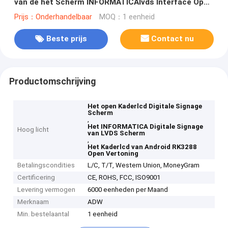
van de het Scherm INFORMATICAlvds Interface Open
Vertoning
Prijs：Onderhandelbaar
MOQ：1 eenheid
Beste prijs
Contact nu
Productomschrijving
Het open Kaderlcd Digitale Signage
Scherm
,
Het INFORMATICA Digitale Signage
Hoog licht
van LVDS Scherm
,
Het Kaderlcd van Android RK3288
Open Vertoning
Betalingscondities
L/C, T/T, Western Union, MoneyGram
Certificering
CE, ROHS, FCC, ISO9001
Levering vermogen
6000 eenheden per Maand
Merknaam
ADW
Min. bestelaantal
1 eenheid