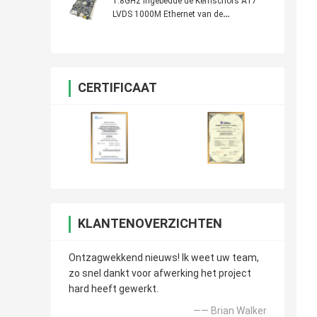
1.8GHz ingebedde de Kernschors A17
LVDS 1000M Ethernet van de
Systeemkaartvierling van Sunchip
CERTIFICAAT
KLANTENOVERZICHTEN
Ontzagwekkend nieuws! Ik weet uw team,
zo snel dankt voor afwerking het project
hard heeft gewerkt.
—— Brian Walker