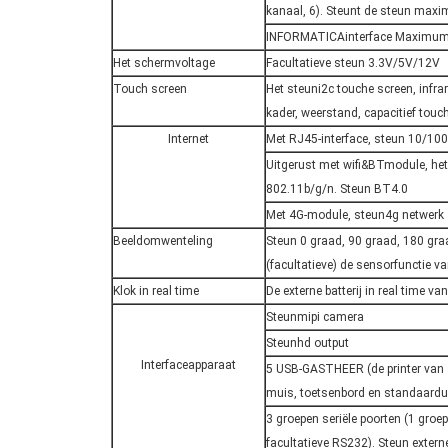
kanaal, 6). Steunt de steun maxi
INFORMATICAinterface Maximumr
Het schermvoltage
Facultatieve steun 3.3V/5V/12V
Touch screen
Het steuni2c touche screen, infra
kader, weerstand, capacitief touc
Internet
Met RJ45-interface, steun 10/100
Uitgerust met wifi&BTmodule, het
802.11b/g/n. Steun BT4.0
Met 4G-module, steun4g netwerk
Beeldomwenteling
Steun 0 graad, 90 graad, 180 gr
(facultatieve) de sensorfunctie v
Klok in real time
De externe batterij in real time v
Steunmipi camera
Steunhd output
Interfaceapparaat
5 USB-GASTHEER (de printer van
muis, toetsenbord en standaard
3 groepen seriële poorten (1 gro
facultatieve RS232). Steun extern