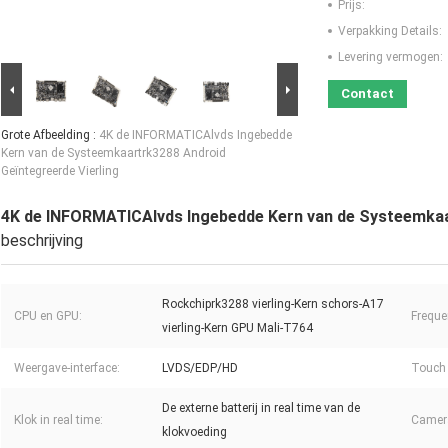
Prijs:
Verpakking Details:
Levering vermogen:
Contact
Grote Afbeelding :
4K de INFORMATICAlvds Ingebedde
Kern van de Systeemkaartrk3288 Android
Geïntegreerde Vierling
4K de INFORMATICAlvds Ingebedde Kern van de Systeemkaar
beschrijving
Rockchiprk3288 vierling-Kern schors-A17
CPU en GPU:
Freque
vierling-Kern GPU Mali-T764
Weergave-interface:
LVDS/EDP/HD
Touch 
De externe batterij in real time van de
Klok in real time:
Camer
klokvoeding