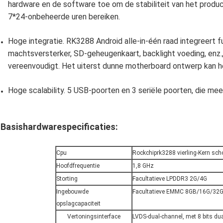
hardware en de software toe om de stabiliteit van het produ
7*24-onbeheerde uren bereiken.
Hoge integratie. RK3288 Android alle-in-één raad integreert fu
machtsversterker, SD-geheugenkaart, backlight voeding, enz.
vereenvoudigt. Het uiterst dunne motherboard ontwerp kan 
Hoge scalability. 5 USB-poorten en 3 seriële poorten, die mee
Basishardwarespecificaties:
Cpu
Rockchiprk3288 vierling-Kern sch
Hoofdfrequentie
1,8 GHz
Storting
Facultatieve LPDDR3 2G/4G
Ingebouwde
Facultatieve EMMC 8GB/16G/32G
opslagcapaciteit
Vertoningsinterface
LVDS-dual-channel, met 8 bits dua