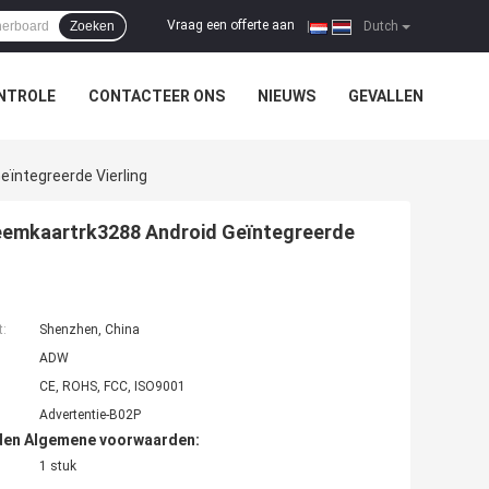
Vraag een offerte aan
Zoeken
|
Dutch
NTROLE
CONTACTEER ONS
NIEUWS
GEVALLEN
ïntegreerde Vierling
eemkaartrk3288 Android Geïntegreerde
t:
Shenzhen, China
ADW
CE, ROHS, FCC, ISO9001
Advertentie-B02P
den Algemene voorwaarden:
1 stuk