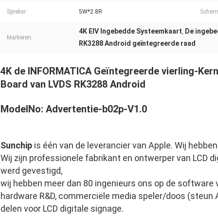
Spreker:
5W*2 8R
Scher
4K EIV Ingebedde Systeemkaart
De ingebe
,
Markeren:
RK3288 Android geïntegreerde raad
4K de INFORMATICA Geïntegreerde vierling-Ker
Board van LVDS RK3288 Android
ModelNo: Advertentie-b02p-V1.0
Sunchip
is één van de leverancier van Apple. Wij hebbe
Wij zijn professionele fabrikant en ontwerper van LCD di
werd gevestigd,
wij hebben meer dan 80 ingenieurs ons op de software
hardware R&D, commerciële media speler/doos (steun An
delen voor LCD digitale signage.