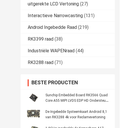
uitgerekte LCD Vertoning
(27)
Interactieve Narrowcasting
(131)
Android Ingebedde Raad
(219)
RK3399 raad
(38)
Industriële WAPENraad
(44)
RK3288 raad
(71)
BESTE PRODUCTEN
Sunchip Embedded Board RK3566 Quad
Core A55 MIPI LVDS EDP HD Ondersteund
voor Kiosk Menu
De Ingebedde Systeemkaart Android 8,1
van RK3288 4k voor Reclamevertoning