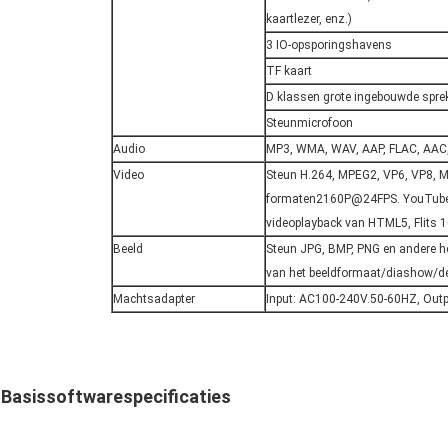
kaartlezer, enz.)
3 IO-opsporingshavens
TF kaart
D klassen grote ingebouwde spre
Steunmicrofoon
Audio
MP3, WMA, WAV, AAP, FLAC, AA
Video
Steun H.264, MPEG2, VP6, VP8, M
formaten2160P@24FPS. YouTube en
videoplayback van HTML5, Flits 1
Beeld
Steun JPG, BMP, PNG en andere h
van het beeldformaat/diashow/de
Machtsadapter
Input: AC100-240V.50-60HZ, Out
Basissoftwarespecificaties