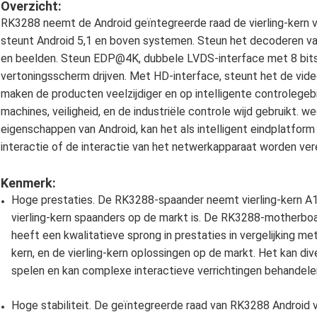
Overzicht:
RK3288 neemt de Android geïntegreerde raad de vierling-kern
steunt Android 5,1 en boven systemen. Steun het decoderen v
en beelden. Steun EDP@4K, dubbele LVDS-interface met 8 bits
vertoningsscherm drijven. Met HD-interface, steunt het de vid
maken de producten veelzijdiger en op intelligente controlegeb
machines, veiligheid, en de industriële controle wijd gebruikt. w
eigenschappen van Android, kan het als intelligent eindplatf
interactie of de interactie van het netwerkapparaat worden vere
Kenmerk:
Hoge prestaties. De RK3288-spaander neemt vierling-kern A17
vierling-kern spaanders op de markt is. De RK3288-motherbo
heeft een kwalitatieve sprong in prestaties in vergelijking m
kern, en de vierling-kern oplossingen op de markt. Het kan di
spelen en kan complexe interactieve verrichtingen behandele
Hoge stabiliteit. De geïntegreerde raad van RK3288 Android v