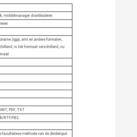
ook, middelmanager doorbladeren
treren
name 3gpp, amr en andere formaten,
illend, is het formaat verschillend, nu
rmaat
INT, PDF, TXT
B/RTF/FB2
 facultatieve methode van de derdeinput