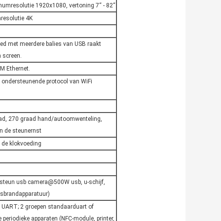
mumresolutie 1920x1080, vertoning 7“ - 82“
esolutie 4K
red met meerdere balies van USB raakt
h screen.
M Ethernet.
 ondersteunende protocol van WiFi
aad, 270 graad hand/autoomwenteling,
an de steunernst
an de klokvoeding
 steun usb camera@500W usb, u-schijf,
usbrandapparatuur)
ep UART; 2 groepen standaarduart of
e periodieke apparaten (NFC-module, printer,