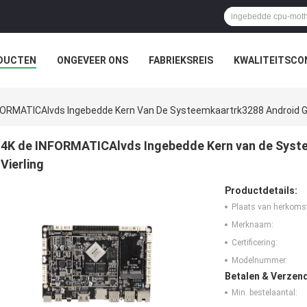
DUCTEN
ONGEVEER ONS
FABRIEKSREIS
KWALITEITSCO
FORMATICAlvds Ingebedde Kern Van De Systeemkaartrk3288 Android Ge
4K de INFORMATICAlvds Ingebedde Kern van de Syst
Vierling
Productdetails:
Plaats van herkoms
Merknaam:
Certificering:
Modelnummer:
Betalen & Verzen
Min. bestelaantal: