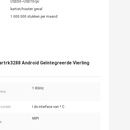
USD50~USD70/pc
karton/houten geval
1.000.000 stukken per maand
trk3288 Android Geïntegreerde Vierling
1.8GHz
ntie:
screen:
I de interface van ² C
MIPI
a: