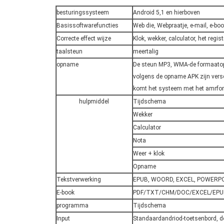
besturingssysteem
Android 5,1 en hierboven
Basissoftwarefuncties
Web die, Webpraatje, e-mail, e-b
Correcte effect wijze
Klok, wekker, calculator, het regis
taalsteun
meertalig
opname
De steun MP3, WMA-de formaatop
volgens de opname APK zijn versch
komt het systeem met het amrfo
hulpmiddel
Tijdschema
Wekker
Calculator
Nota
Weer + klok
Opname
Tekstverwerking
EPUB, WOORD, EXCEL, POWERPO
E-book
PDF/TXT/CHM/DOC/EXCEL/EPU
programma
Tijdschema
Input
Standaardandriod-toetsenbord, de