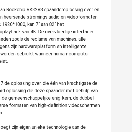
 van Rockchip RK3288 spaanderoplossing over en
an heersende stromings audio en videoformaten
 1920*1080, kan 7“ aan 82“ het
eoplayback van 4K. De overvloedige interfaces
ieden zoals de reclame van machines, alle
egens zijn hardwareplatform en intelligente
orm worden gebruikt wanneer human-computer
ist.
 de oplossing over, die één van krachtigste de
ard oplossing die deze spaander met behulp van
et de gemeenschappelijke enig-kern, de dubbel-
verse formaten van high-definition videoschermen
n.
oegt zijn eigen unieke technologie aan de