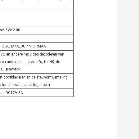
ker, 5W*2 8R
C, OGG, M4A, 3GPP-FORMAAT
VC en andere het video decoderen van
 andere online video's, tot 4K, de
0,1 playback
et doorbladeren en de steunomwenteling
 functie van het beeldgezoem
put: DC12V 3A