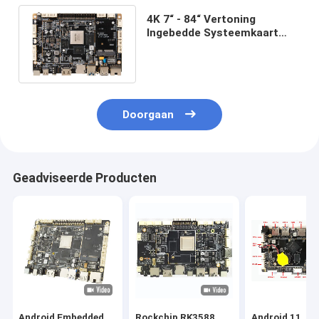
4K 7“ - 84“ Vertoning
Ingebedde Systeemkaart
RK3399 Android 10 WIFI
Facultatieve Ethernet PoE
Doorgaan
Geadviseerde Producten
Android Embedded
Rockchip RK3588
Android 11