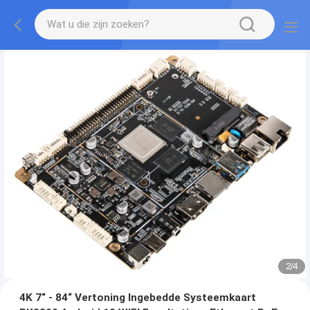
2
/
4
4K 7“ - 84“ Vertoning Ingebedde Systeemkaart