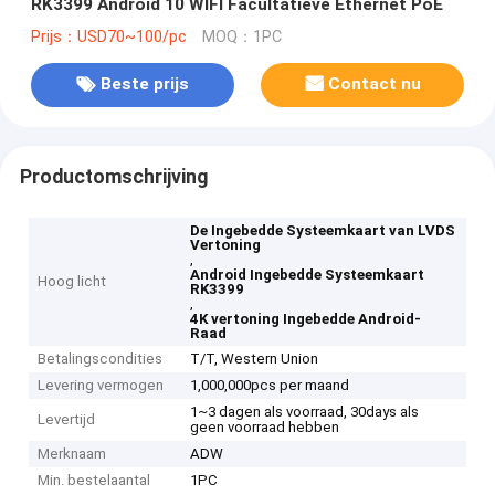
RK3399 Android 10 WIFI Facultatieve Ethernet PoE
Prijs：USD70~100/pc
MOQ：1PC
Beste prijs
Contact nu
Productomschrijving
De Ingebedde Systeemkaart van LVDS
Vertoning
,
Android Ingebedde Systeemkaart
Hoog licht
RK3399
,
4K vertoning Ingebedde Android-
Raad
Betalingscondities
T/T, Western Union
Levering vermogen
1,000,000pcs per maand
1~3 dagen als voorraad, 30days als
Levertijd
geen voorraad hebben
Merknaam
ADW
Min. bestelaantal
1PC