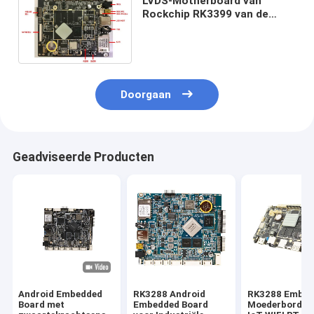
LVDS-Motherboard van
Rockchip RK3399 van de
Interfaceandroid Ingebedde
Raad Industriële Ingebedde
Doorgaan
Geadviseerde Producten
Android Embedded
RK3288 Android
RK3288 Embed
Board met
Embedded Board
Moederbord S