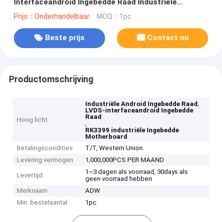
Interfaceandroid Ingebedde Raad Industriële
Ingebedde
Prijs：Onderhandelbaar
MOQ：1pc
Beste prijs
Contact nu
Productomschrijving
,
Industriële Android Ingebedde Raad
LVDS-interfaceandroid Ingebedde
Raad
Hoog licht
,
RK3399 industriële Ingebedde
Motherboard
Betalingscondities
T/T, Western Union
Levering vermogen
1,000,000PCS PER MAAND
1~3 dagen als voorraad, 30days als
Levertijd
geen voorraad hebben
Merknaam
ADW
Min. bestelaantal
1pc