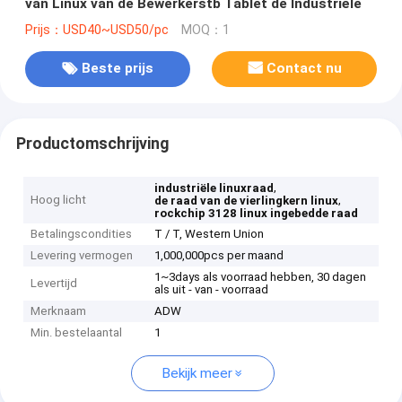
van Linux van de Bewerkerstb Tablet de Industriële
Prijs：USD40~USD50/pc
MOQ：1
Beste prijs
Contact nu
Productomschrijving
,
industriële linuxraad
Hoog licht
,
de raad van de vierlingkern linux
rockchip 3128 linux ingebedde raad
Betalingscondities
T / T, Western Union
Levering vermogen
1,000,000pcs per maand
1~3days als voorraad hebben, 30 dagen
Levertijd
als uit - van - voorraad
Merknaam
ADW
Min. bestelaantal
1
Bekijk meer