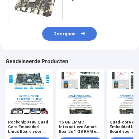
screen van de Raadsrk3288
I2C Interface
Doorgaan
Geadviseerde Producten
Rockchip3188 Quad
16 GB EMMC
Quad-core A9
Core Embedded
Interactieve Smart
Embedded Lin
Linux Board voor
Boards 1 GB RAM en
Board voor int
internetondersteuning
Android 4.4 of hoger
en meerdere ta