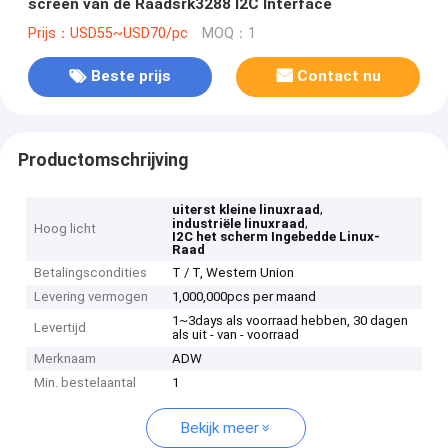
screen van de Raadsrk3288 I2C Interface
Prijs：USD55~USD70/pc
MOQ：1
Beste prijs
Contact nu
Productomschrijving
,
uiterst kleine linuxraad
,
industriële linuxraad
Hoog licht
I2C het scherm Ingebedde Linux-
Raad
Betalingscondities
T / T, Western Union
Levering vermogen
1,000,000pcs per maand
1~3days als voorraad hebben, 30 dagen
Levertijd
als uit - van - voorraad
Merknaam
ADW
Min. bestelaantal
1
Bekijk meer