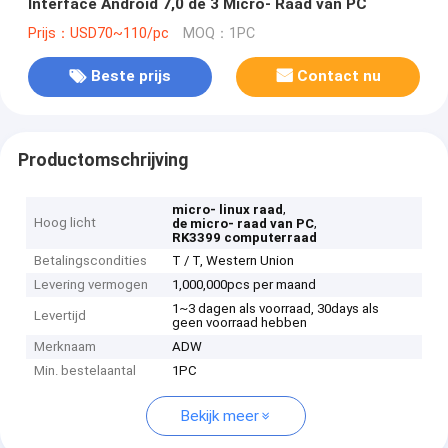
Interface Android 7,0 de 3 Micro- Raad van PC
Prijs：USD70~110/pc
MOQ：1PC
Beste prijs
Contact nu
Productomschrijving
,
micro- linux raad
Hoog licht
,
de micro- raad van PC
RK3399 computerraad
Betalingscondities
T / T, Western Union
Levering vermogen
1,000,000pcs per maand
1~3 dagen als voorraad, 30days als
Levertijd
geen voorraad hebben
Merknaam
ADW
Min. bestelaantal
1PC
Bekijk meer