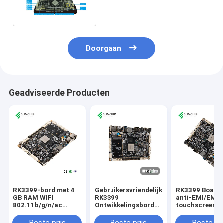
Interface Android 7,0 de 3
Micro- Raad van PC
Doorgaan
Geadviseerde Producten
RK3399-bord met 4
Gebruikersvriendelijk
RK3399 Board 
GB RAM WIFI
RK3399
anti-EMI/EMC 
802.11b/g/n/ac
Ontwikkelingsbord
touchscreen
Ondersteuning en
Met Touch Screen En
ondersteund v
USB-interface
I2C USB Interface
WIFI-compatibi
Beste prijs
Beste prijs
Beste pri