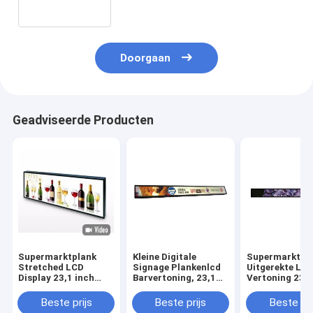
Monitorvertoning
Doorgaan
Geadviseerde Producten
Supermarktplank
Kleine Digitale
Supermarktpl
Stretched LCD
Signage Plankenlcd
Uitgerekte LC
Display 23,1 inch
Barvertoning, 23,1
Vertoning 23,
Ondersteuning 4G
Duim ultra Brede
Duimcomité I
LTG EN POE
Uitgerekte
1920*158 Reso
Beste prijs
Beste prijs
Beste pri
Vertoningen