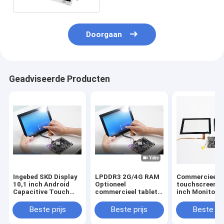
OEM
Doorgaan
Geadviseerde Producten
Ingebed SKD Display
LPDDR3 2G/4G RAM
Commercieel
10,1 inch Android
Optioneel
touchscreen 1
Capacitive Touch
commercieel tablet
inch Monitor
Industrial Monitor
pc met EMMC
Reclame Displ
voor industriële
8GB/16G/32G/64G
Digitaal signa
Beste prijs
Beste prijs
Beste pri
besturingsprojecten
opslagcapaciteit
capacitieve ta
van Sunchip