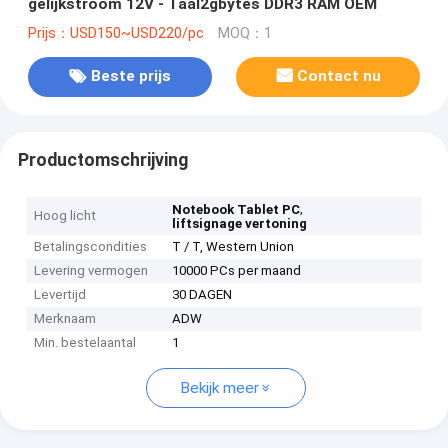
gelijkstroom 12V - Taal2gbytes DDR3 RAM OEM
Prijs：USD150~USD220/pc
MOQ：1
Beste prijs
Contact nu
Productomschrijving
,
Notebook Tablet PC
Hoog licht
liftsignage vertoning
Betalingscondities
T / T, Western Union
Levering vermogen
10000 PCs per maand
Levertijd
30 DAGEN
Merknaam
ADW
Min. bestelaantal
1
Bekijk meer